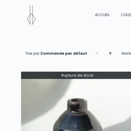
Passer
au
ACCUEIL
COLL
contenu
Trier par
Commande par défaut
Mont
Rupture de stock