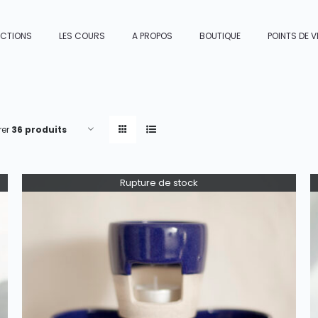
ECTIONS
LES COURS
A PROPOS
BOUTIQUE
POINTS DE V
rer
36 produits
Rupture de stock