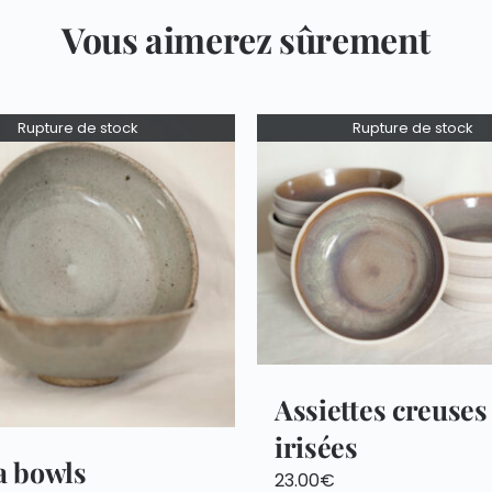
Vous aimerez sûrement
Rupture de stock
Rupture de stock
Assiettes creuses
irisées
a bowls
23.00
€