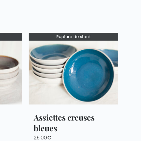
Rupture de stock
Assiettes creuses
bleues
25.00
€