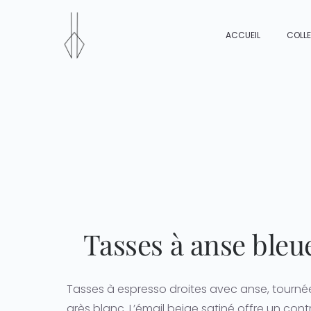
Passer
au
ACCUEIL
COLL
contenu
Tasses à anse bleu
Tasses à espresso droites avec anse, tourné
grès blanc. L’émail beige satiné offre un cont