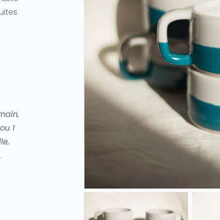
uites
main,
ou 1
le,
.