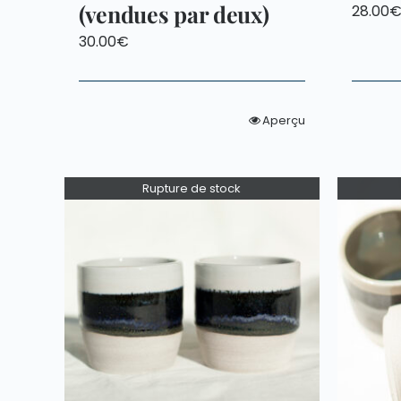
(vendues par deux)
28.00
30.00
€
Aperçu
Rupture de stock