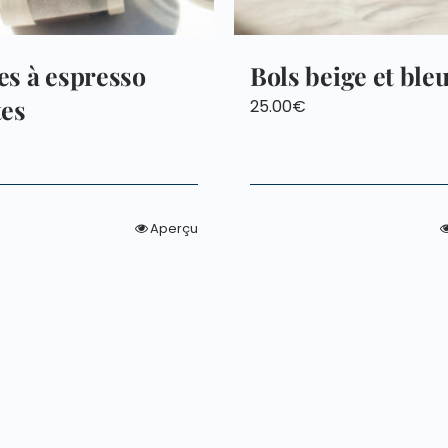
es à espresso
Bols beige et bleu
tes
25.00
€
Aperçu