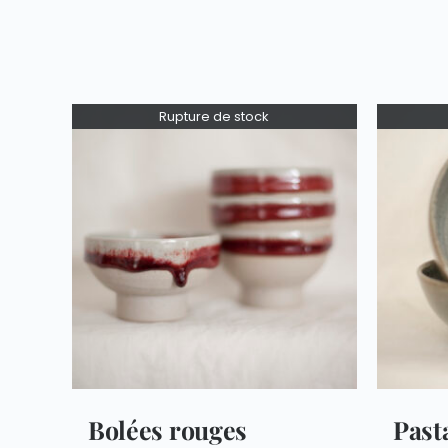
Rupture de stock
Bolées rouges
Past